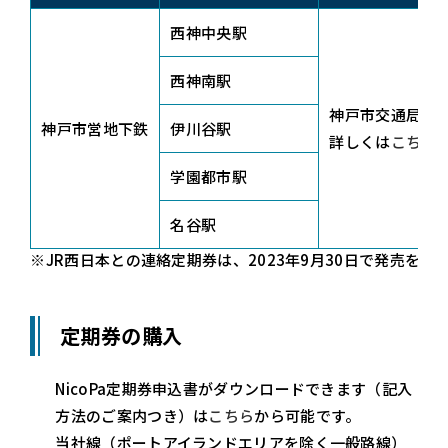
西神中央駅
西神南駅
神戸市交通局の
神戸市営地下鉄
伊川谷駅
詳しくは
こちら
学園都市駅
名谷駅
※JR西日本との連絡定期券は、2023年9月30日で発売を終
定期券の購入
NicoPa定期券申込書がダウンロードできます（記入
方法のご案内つき）は
こちら
から可能です。
当社線（ポートアイランドエリアを除く一般路線）