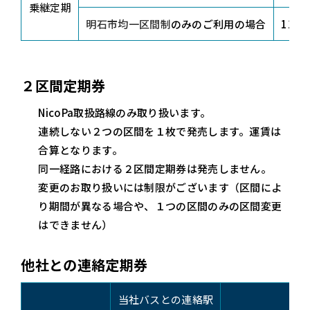
乗継定期
明石市均一区間制
のみのご利用の場合
110
２区間定期券
NicoPa取扱路線のみ取り扱います。
連続しない２つの区間を１枚で発売します。運賃は
合算となります。
同一経路における２区間定期券は発売しません。
変更のお取り扱いには制限がございます（区間によ
り期間が異なる場合や、１つの区間のみの区間変更
はできません）
他社との連絡定期券
当社バスとの連絡駅