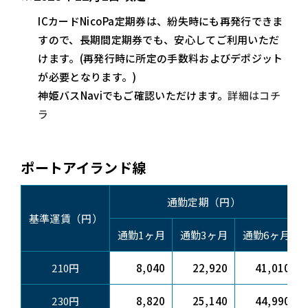
ICカードNicoPa定期券は、紛失時にも再発行できま
すので、長期間定期券でも、安心してご利用いただ
けます。(再発行時に所定の手数料およびデポジット
が必要となります。)
神姫バスNaviでもご確認いただけます。
詳細はコチ
ラ
ポートアイランド線
通勤定期（円）
基準運賃（円）
通勤1ヶ月
通勤3ヶ月
通勤6ヶ月
210円
8,040
22,920
41,010
230円
8,820
25,140
44,990