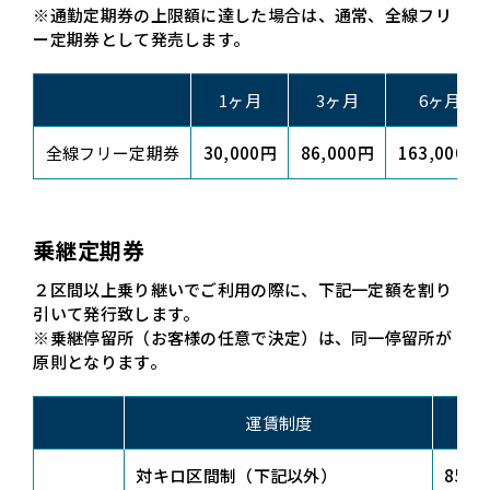
※通勤定期券の上限額に達した場合は、通常、全線フリ
ー定期券として発売します。
1ヶ月
3ヶ月
6ヶ月
全線フリー定期券
30,000円
86,000円
163,000円
乗継定期券
２区間以上乗り継いでご利用の際に、下記一定額を割り
引いて発行致します。
※乗継停留所（お客様の任意で決定）は、同一停留所が
原則となります。
運賃制度
対キロ区間制（下記以外）
85