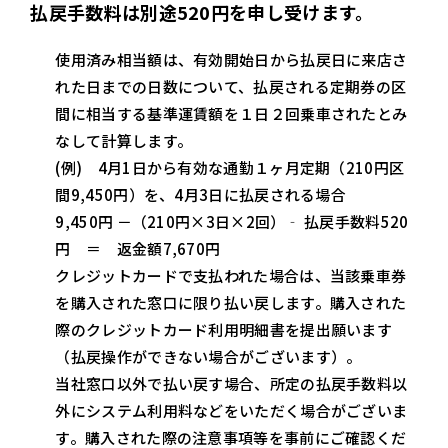
払戻手数料は別途520円を申し受けます。
使用済み相当額は、有効開始日から払戻日に来店さ
れた日までの日数について、払戻される定期券の区
間に相当する基準運賃額を１日２回乗車されたとみ
なして計算します。
(例) 4月1日から有効な通勤１ヶ月定期（210円区
間9,450円）を、4月3日に払戻される場合
9,450円 －（210円×3日×2回）‐ 払戻手数料520
円 ＝ 返金額7,670円
クレジットカードで支払われた場合は、当該乗車券
を購入された窓口に限り払い戻します。購入された
際のクレジットカード利用明細書を提出願います
（払戻操作ができない場合がございます）。
当社窓口以外で払い戻す場合、所定の払戻手数料以
外にシステム利用料などをいただく場合がございま
す。購入された際の注意事項等を事前にご確認くだ