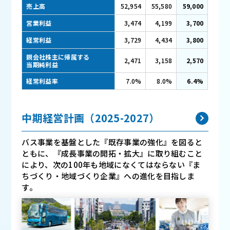
売上高
52,954
55,580
59,000
営業利益
3,474
4,199
3,700
経常利益
3,729
4,434
3,800
親会社株主に帰属する
2,471
3,158
2,570
当期純利益
経常利益率
7.0%
8.0%
6.4%
中期経営計画（2025-2027）
バス事業を基盤とした『既存事業の強化』を図ると
ともに、『成長事業の開拓・拡大』に取り組むこと
により、
次の100年も地域になくてはならない『ま
ちづくり・地域づくり企業』への進化を目指しま
す。