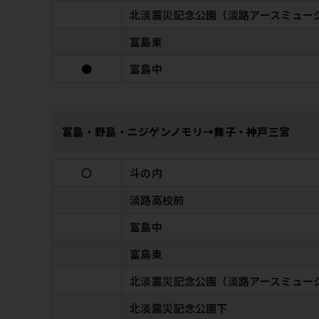
北淡震災記念公園（淡路アースミュー
富島東
●
富島中
富島・野島・ニジゲンノモリ→舞子・神戸三宮
〇
斗の内
淡路高校前
富島中
富島東
北淡震災記念公園（淡路アースミュー
北淡震災記念公園下