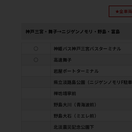
★全車両
神戸三宮・舞子→ニジゲンノモリ・野島・富島
○
神姫バス神戸三宮バスターミナル
○
高速舞子
岩屋ポートターミナル
県立淡路島公園（ニジゲンノモリF駐
禅坊靖寧前
野島大川（青海波前）
野島大石（ミエレ前）
北淡震災記念公園下