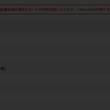
全国共通交通系ICカードが利用可能になります。※NicoPaは利用で
車場）