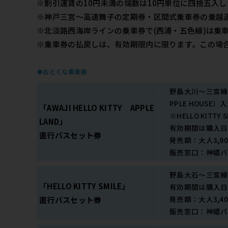
※割引運賃の10円未満の端数は10円単位に四捨五入し
※神戸三宮～高速舞子の定期券・区間式乗車券の乗越運賃
※北淡路西海岸ラインの乗車券で(西浦・五色線)は乗
※乗車券の払戻しは、有効期限内に限ります。この場
◆おとくな乗車券
野島大川～三宮線（往復）
PPLE HOUS
「AWAJI HELLO KITTY APPLE
※HELLO KIT
LAND」
有効期間は購入日
直行バスセット券
発売額：大人3,90
販売窓口：神姫バ
野島大石～三宮線（
「HELLO KITTY SMILE」
有効期間は購入日
発売額：大人3,40
直行バスセット券
販売窓口：神姫バ