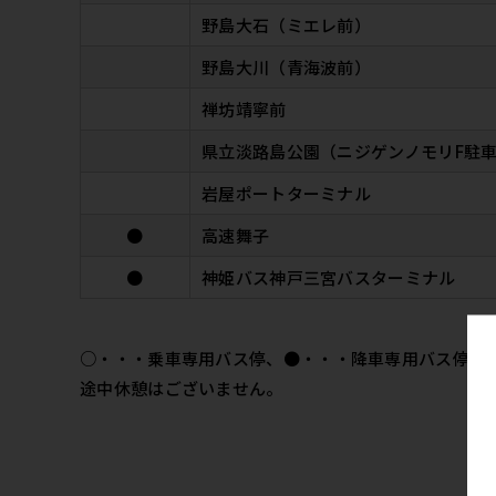
野島大石（ミエレ前）
野島大川（青海波前）
禅坊靖寧前
県立淡路島公園（ニジゲンノモリF駐
岩屋ポートターミナル
●
高速舞子
●
神姫バス神戸三宮バスターミナル
○・・・乗車専用バス停、●・・・降車専用バス停、
途中休憩はございません。