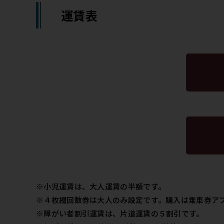
運賃表
※小児運賃は、大人運賃の半額です。
※４枚綴回数券は大人のみ設定です。購入は乗車券ア
※障がい者割引運賃は、片道運賃の５割引です。